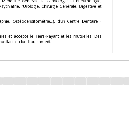
la Médecine Générale, la Cardiologie, la Pneumologie,
ychiatrie, l’Urologie, Chirurgie Générale, Digestive et
ie, Ostéodensitométrie...), d’un Centre Dentaire -
es et accepte le Tiers-Payant et les mutuelles. Des
eillant du lundi au samedi.