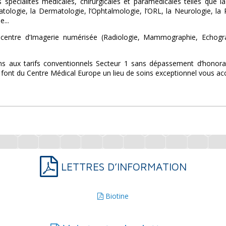
 spécialités médicales, chirurgicales et paramédicales telles que 
ologie, la Dermatologie, l’Ophtalmologie, l’ORL, la Neurologie, la Ps
e...
entre d’Imagerie numérisée (Radiologie, Mammographie, Echograph
s aux tarifs conventionnels Secteur 1 sans dépassement d’honorair
font du Centre Médical Europe un lieu de soins exceptionnel vous accu
LETTRES D’INFORMATION
Biotine