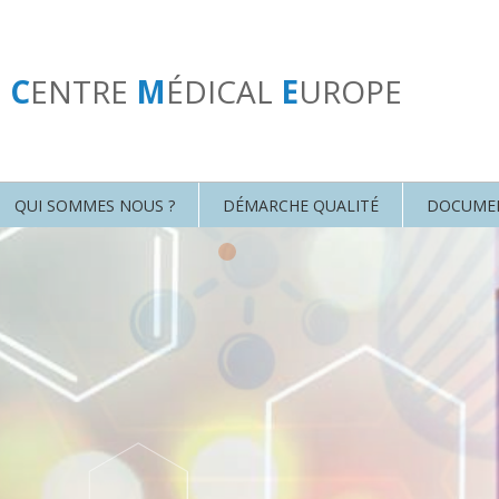
U
C
ENTRE
M
ÉDICAL
E
UROPE
QUI SOMMES NOUS ?
DÉMARCHE QUALITÉ
DOCUME
•
•
•