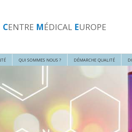
U
C
ENTRE
M
ÉDICAL
E
UROPE
NTÉ
QUI SOMMES NOUS ?
DÉMARCHE QUALITÉ
D