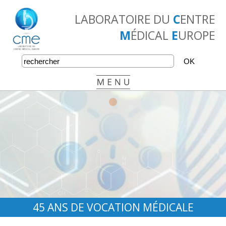
LABORATOIRE DU
C
ENTRE
M
ÉDICAL
E
UROPE
•
•
•
45 ANS DE VOCATION MÉDICALE