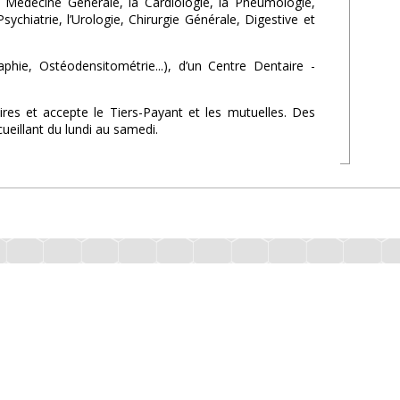
la Médecine Générale, la Cardiologie, la Pneumologie,
ychiatrie, l’Urologie, Chirurgie Générale, Digestive et
ie, Ostéodensitométrie...), d’un Centre Dentaire -
es et accepte le Tiers-Payant et les mutuelles. Des
eillant du lundi au samedi.