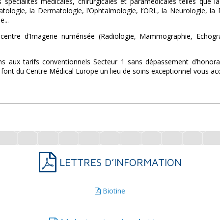
 spécialités médicales, chirurgicales et paramédicales telles que 
ologie, la Dermatologie, l’Ophtalmologie, l’ORL, la Neurologie, la Ps
e...
entre d’Imagerie numérisée (Radiologie, Mammographie, Echograph
s aux tarifs conventionnels Secteur 1 sans dépassement d’honorair
font du Centre Médical Europe un lieu de soins exceptionnel vous accu
LETTRES D’INFORMATION
Biotine