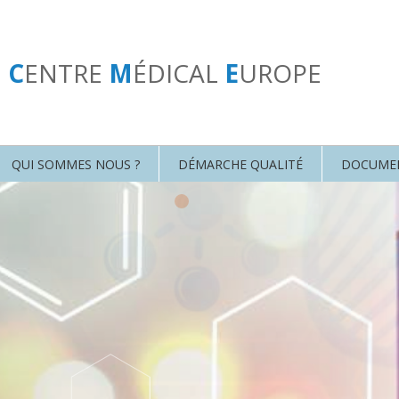
U
C
ENTRE
M
ÉDICAL
E
UROPE
QUI SOMMES NOUS ?
DÉMARCHE QUALITÉ
DOCUME
•
•
•