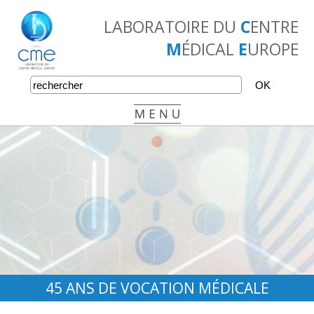
LABORATOIRE DU
C
ENTRE
M
ÉDICAL
E
UROPE
•
•
•
45 ANS DE VOCATION MÉDICALE