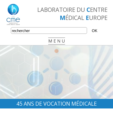
LABORATOIRE DU
C
ENTRE
M
ÉDICAL
E
UROPE
•
•
•
45 ANS DE VOCATION MÉDICALE