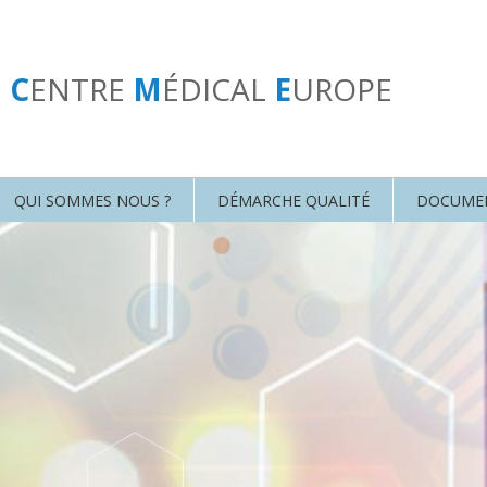
U
C
ENTRE
M
ÉDICAL
E
UROPE
QUI SOMMES NOUS ?
DÉMARCHE QUALITÉ
DOCUME
•
•
•