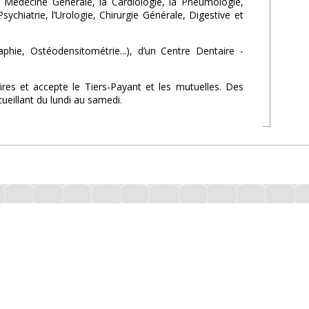
la Médecine Générale, la Cardiologie, la Pneumologie,
ychiatrie, l’Urologie, Chirurgie Générale, Digestive et
ie, Ostéodensitométrie...), d’un Centre Dentaire -
es et accepte le Tiers-Payant et les mutuelles. Des
eillant du lundi au samedi.