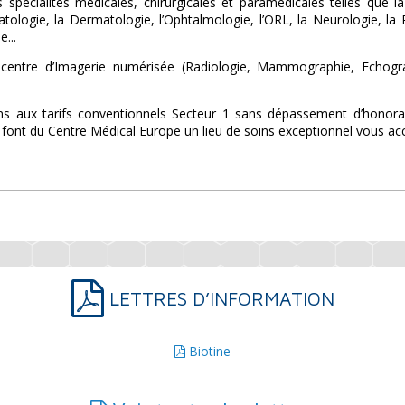
 spécialités médicales, chirurgicales et paramédicales telles que 
ologie, la Dermatologie, l’Ophtalmologie, l’ORL, la Neurologie, la Ps
e...
entre d’Imagerie numérisée (Radiologie, Mammographie, Echograph
s aux tarifs conventionnels Secteur 1 sans dépassement d’honorair
font du Centre Médical Europe un lieu de soins exceptionnel vous accu
LETTRES D’INFORMATION
Biotine