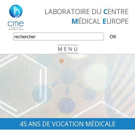
LABORATOIRE DU
C
ENTRE
M
ÉDICAL
E
UROPE
•
•
•
45 ANS DE VOCATION MÉDICALE