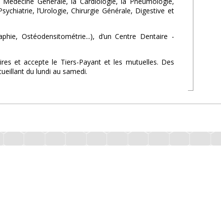
la Médecine Générale, la Cardiologie, la Pneumologie,
ychiatrie, l’Urologie, Chirurgie Générale, Digestive et
ie, Ostéodensitométrie...), d’un Centre Dentaire -
es et accepte le Tiers-Payant et les mutuelles. Des
eillant du lundi au samedi.