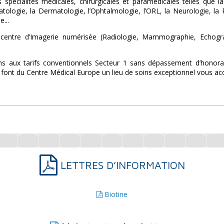
 spécialités médicales, chirurgicales et paramédicales telles que 
ologie, la Dermatologie, l’Ophtalmologie, l’ORL, la Neurologie, la Ps
e...
entre d’Imagerie numérisée (Radiologie, Mammographie, Echograph
s aux tarifs conventionnels Secteur 1 sans dépassement d’honorair
font du Centre Médical Europe un lieu de soins exceptionnel vous accu
LETTRES D’INFORMATION
Biotine