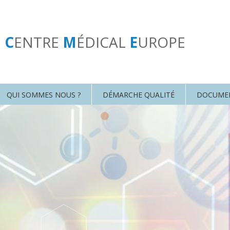
U
C
ENTRE
M
ÉDICAL
E
UROPE
QUI SOMMES NOUS ?
DÉMARCHE QUALITÉ
DOCUME
•
•
•