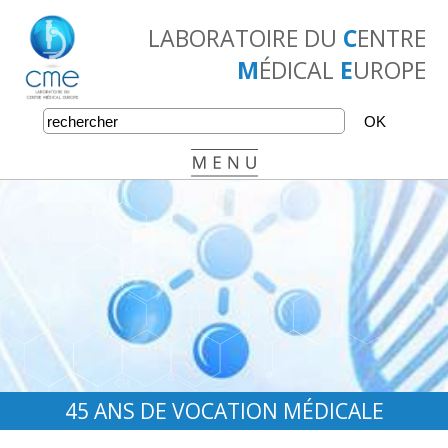
LABORATOIRE DU
C
ENTRE
M
ÉDICAL
E
UROPE
•
•
•
45 ANS DE VOCATION MÉDICALE