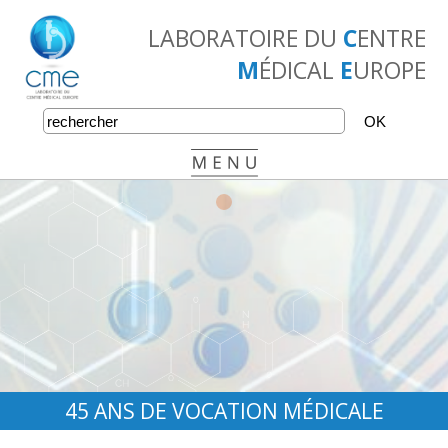
LABORATOIRE DU
C
ENTRE
M
ÉDICAL
E
UROPE
•
•
•
45 ANS DE VOCATION MÉDICALE