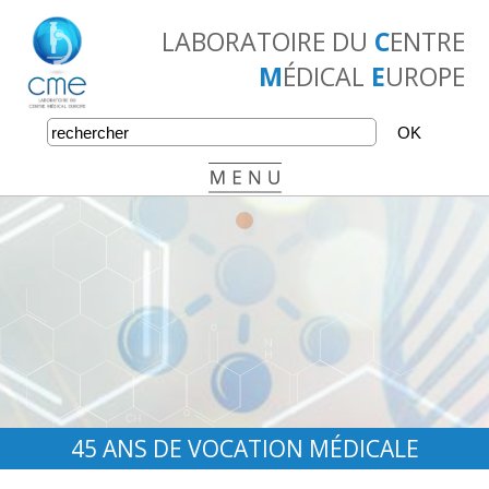
LABORATOIRE DU
C
ENTRE
M
ÉDICAL
E
UROPE
•
•
•
45 ANS DE VOCATION MÉDICALE