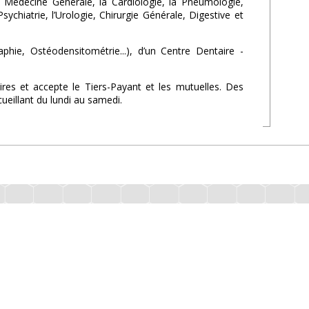
la Médecine Générale, la Cardiologie, la Pneumologie,
ychiatrie, l’Urologie, Chirurgie Générale, Digestive et
ie, Ostéodensitométrie...), d’un Centre Dentaire -
es et accepte le Tiers-Payant et les mutuelles. Des
eillant du lundi au samedi.