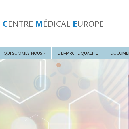
U
C
ENTRE
M
ÉDICAL
E
UROPE
QUI SOMMES NOUS ?
DÉMARCHE QUALITÉ
DOCUME
•
•
•