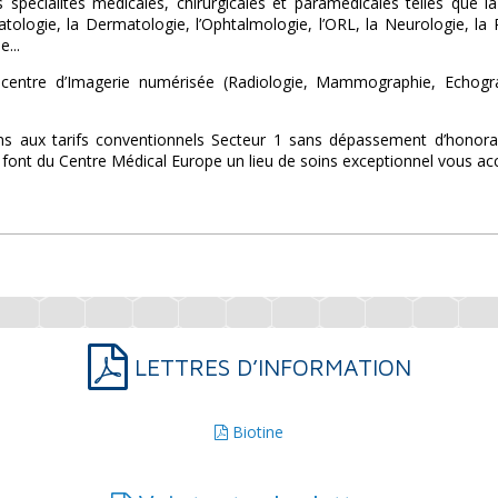
 spécialités médicales, chirurgicales et paramédicales telles que 
ologie, la Dermatologie, l’Ophtalmologie, l’ORL, la Neurologie, la Ps
e...
entre d’Imagerie numérisée (Radiologie, Mammographie, Echograph
s aux tarifs conventionnels Secteur 1 sans dépassement d’honorair
font du Centre Médical Europe un lieu de soins exceptionnel vous accu
LETTRES D’INFORMATION
Biotine