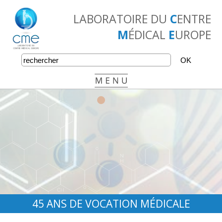
LABORATOIRE DU
C
ENTRE
M
ÉDICAL
E
UROPE
•
•
•
45 ANS DE VOCATION MÉDICALE