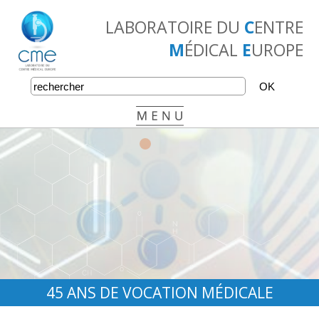
LABORATOIRE DU
C
ENTRE
M
ÉDICAL
E
UROPE
•
•
•
45 ANS DE VOCATION MÉDICALE