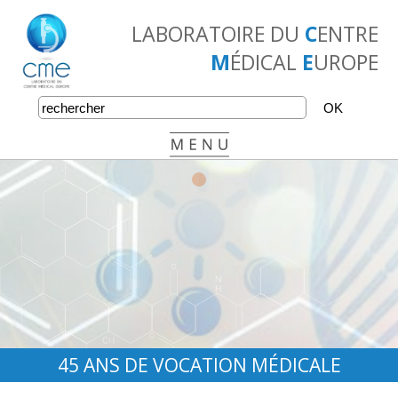
LABORATOIRE DU
C
ENTRE
M
ÉDICAL
E
UROPE
•
•
•
45 ANS DE VOCATION MÉDICALE