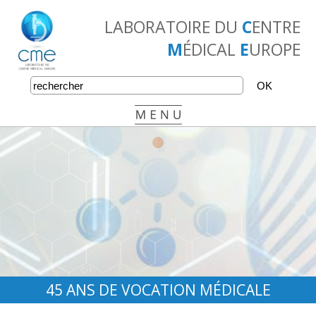
LABORATOIRE DU
C
ENTRE
M
ÉDICAL
E
UROPE
•
•
•
45 ANS DE VOCATION MÉDICALE