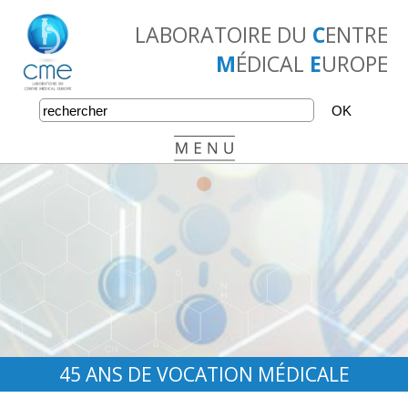
LABORATOIRE DU
C
ENTRE
M
ÉDICAL
E
UROPE
•
•
•
45 ANS DE VOCATION MÉDICALE