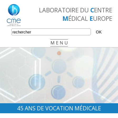
LABORATOIRE DU
C
ENTRE
M
ÉDICAL
E
UROPE
•
•
•
45 ANS DE VOCATION MÉDICALE