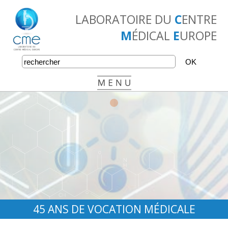
LABORATOIRE DU
C
ENTRE
M
ÉDICAL
E
UROPE
•
•
•
45 ANS DE VOCATION MÉDICALE