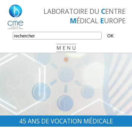
LABORATOIRE DU
C
ENTRE
M
ÉDICAL
E
UROPE
•
•
•
45 ANS DE VOCATION MÉDICALE