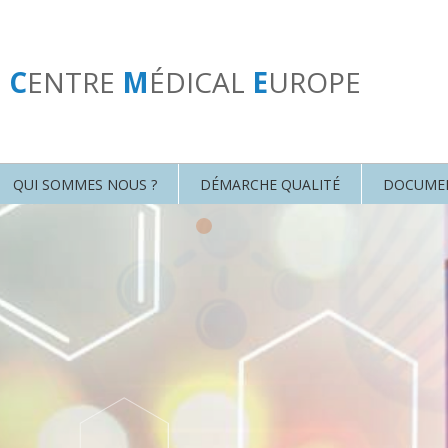
U
C
ENTRE
M
ÉDICAL
E
UROPE
QUI SOMMES NOUS ?
DÉMARCHE QUALITÉ
DOCUME
•
•
•