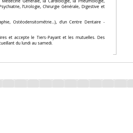
la Médecine Générale, la Cardiologie, la Pneumologie,
ychiatrie, l’Urologie, Chirurgie Générale, Digestive et
ie, Ostéodensitométrie...), d’un Centre Dentaire -
es et accepte le Tiers-Payant et les mutuelles. Des
eillant du lundi au samedi.