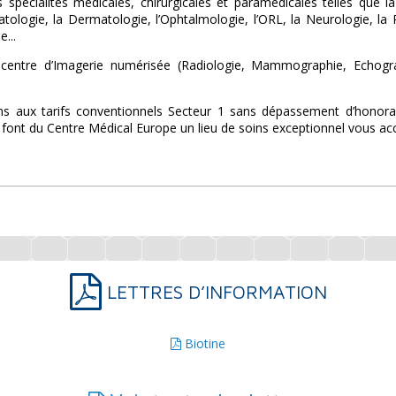
 spécialités médicales, chirurgicales et paramédicales telles que 
ologie, la Dermatologie, l’Ophtalmologie, l’ORL, la Neurologie, la Ps
e...
entre d’Imagerie numérisée (Radiologie, Mammographie, Echograph
s aux tarifs conventionnels Secteur 1 sans dépassement d’honorair
font du Centre Médical Europe un lieu de soins exceptionnel vous accu
LETTRES D’INFORMATION
Biotine