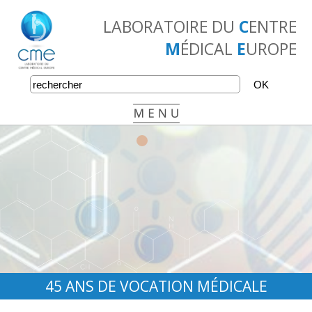
LABORATOIRE DU
C
ENTRE
M
ÉDICAL
E
UROPE
•
•
•
45 ANS DE VOCATION MÉDICALE